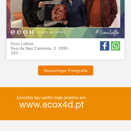
Ecox Lisboa
Rua da Nau Catrineta, 3. 1990-
183
Descarregar Fotografía